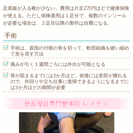
足底板が入る靴が少ない。費用は片足2万円ほどで健康保険
が使える。ただし保険適用は１足分で、複数のインソール
が必要な場合は、２足目以降の製作は自費になる。
手術
手術は、親指の付根の骨を切って、軟部組織を縫い縮め
て形を戻す方法
痛みが引く１週間ごろには外出が可能となる
骨が固まるまでには2か月ほど。術後には患部が腫れる
ので、外回りや立ち仕事に復帰できるようになるまでに
は3か月ほどの期間が必要
外反母趾専門整体院 レメディ