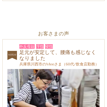
お客さまの声
外反母趾
浮指
寝指
足元が安定して、腰痛も感じなく
なりました
兵庫県川西市のMee
さま（60代/飲食店勤務）