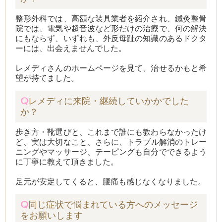
整形外科では、高額な装具業者を紹介され、
鍼灸整骨
院では、電気や超音波など形だけの治療で、
何の解決
にもならず、
いずれも、外反母趾の知識のある
ドクタ
ーには、出会えませんでした。
レメディさんのホームページを見て、
治せるかもと希
望が持てました。
Q
レメディに来院・継続していかかでした
か？
歩き方・靴選びと、
これまで誰にも教わらなかったけ
ど、
実は大切なこと、
さらに、
トラブル解消のトレー
ニングやマッサージ、
テーピングも自分でできるよう
に
丁寧に教えて頂きました。
足元が安定してくると、
腰痛も感じなくなりました。
Q
同じ症状で悩まれている方へのメッセージ
をお願いします